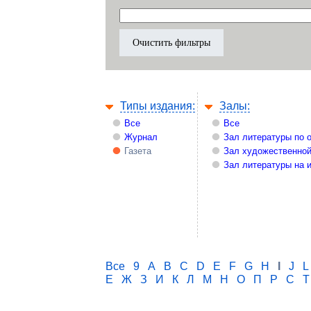
Типы издания:
Залы:
Все
Все
Журнал
Зал литературы по 
Газета
Зал художественной
Зал литературы на 
Все
9
A
B
C
D
E
F
G
H
I
J
L
Е
Ж
З
И
К
Л
М
Н
О
П
Р
С
Т