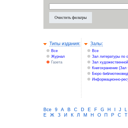
Типы издания:
Залы:
Все
Все
Журнал
Зал литературы по 
Газета
Зал художественной
Книгохранение (Зал
Бюро библиотекове
Информационно-рес
Все
9
A
B
C
D
E
F
G
H
I
J
L
Е
Ж
З
И
К
Л
М
Н
О
П
Р
С
Т