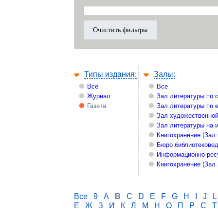
Типы издания:
Залы:
Все
Все
Журнал
Зал литературы по 
Газета
Зал литературы по 
Зал художественной
Зал литературы на 
Книгохранение (Зал
Бюро библиотекове
Информационно-рес
Книгохранение (Зал
Все
9
A
B
C
D
E
F
G
H
I
J
L
Е
Ж
З
И
К
Л
М
Н
О
П
Р
С
Т