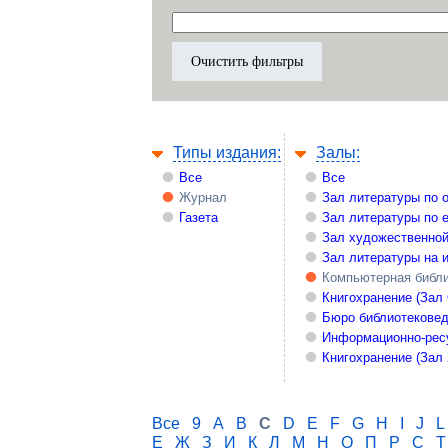
Типы издания:
Залы:
Все
Все
Журнал
Зал литературы по 
Газета
Зал литературы по 
Зал художественной
Зал литературы на 
Компьютерная библи
Книгохранение (Зал
Бюро библиотекове
Информационно-рес
Книгохранение (Зал
Все
9
A
B
C
D
E
F
G
H
I
J
L
Е
Ж
З
И
К
Л
М
Н
О
П
Р
С
Т