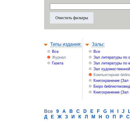
Типы издания:
Залы:
Все
Все
Журнал
Зал литературы по 
Газета
Зал литературы по 
Зал художественной
Компьютерная библи
Книгохранение (Зал
Бюро библиотекове
Книгохранение (Зал
Все
9
A
B
C
D
E
F
G
H
I
J
Д
Е
Ж
З
И
К
Л
М
Н
О
П
Р
С