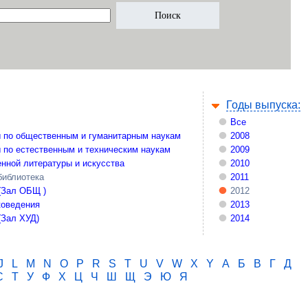
Годы выпуска:
Все
 по общественным и гуманитарным наукам
2008
 по естественным и техническим наукам
2009
нной литературы и искусства
2010
библиотека
2011
(Зал ОБЩ )
2012
коведения
2013
(Зал ХУД)
2014
J
L
M
N
O
P
R
S
T
U
V
W
X
Y
А
Б
В
Г
Д
С
Т
У
Ф
Х
Ц
Ч
Ш
Щ
Э
Ю
Я