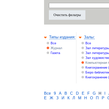
Типы издания:
Залы:
Все
Все
Журнал
Зал литературы
Газета
Зал литературы
Зал художестве
Компьютерная 
Книгохранение 
Бюро библиоте
Книгохранение 
Все
9
A
B
C
D
E
F
G
H
I
Е
Ж
З
И
К
Л
М
Н
О
П
Р