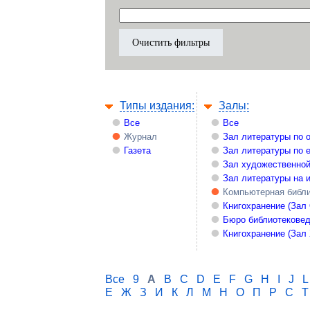
Типы издания:
Залы:
Все
Все
Журнал
Зал литературы по 
Газета
Зал литературы по 
Зал художественной
Зал литературы на 
Компьютерная библи
Книгохранение (Зал
Бюро библиотекове
Книгохранение (Зал
Все
9
A
B
C
D
E
F
G
H
I
J
L
Е
Ж
З
И
К
Л
М
Н
О
П
Р
С
Т