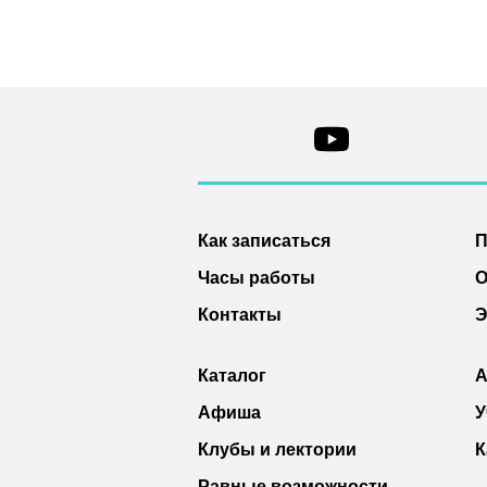
Как записаться
П
Часы работы
О
Контакты
Э
Каталог
А
Афиша
У
Клубы и лектории
К
Равные возможности