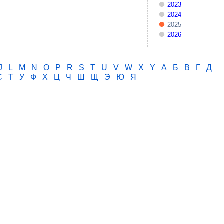
2023
2024
2025
2026
J
L
M
N
O
P
R
S
T
U
V
W
X
Y
А
Б
В
Г
Д
С
Т
У
Ф
Х
Ц
Ч
Ш
Щ
Э
Ю
Я