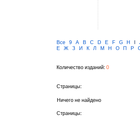
Все
9
A
B
C
D
E
F
G
H
I
Е
Ж
З
И
К
Л
М
Н
О
П
Р
Количество изданий:
0
Страницы:
Ничего не найдено
Страницы: