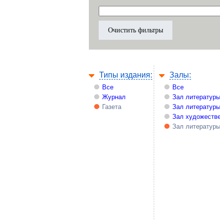
Типы издания:
Залы:
Все
Все
Журнал
Зал литературы
Газета
Зал литературы
Зал художестве
Зал литературы