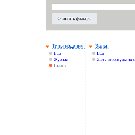
Типы издания:
Залы:
Все
Все
Журнал
Зал литературы по 
Газета