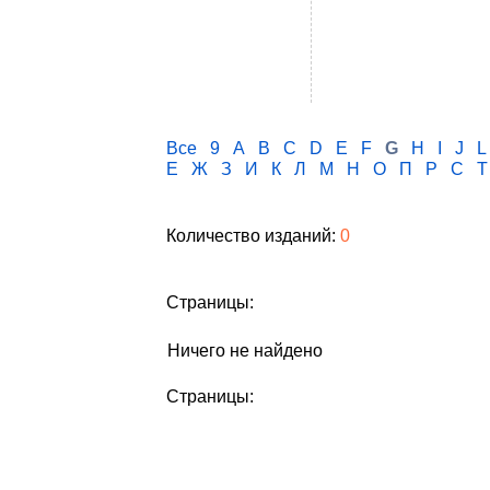
Все
9
A
B
C
D
E
F
G
H
I
J
L
Е
Ж
З
И
К
Л
М
Н
О
П
Р
С
Т
Количество изданий:
0
Страницы:
Ничего не найдено
Страницы: