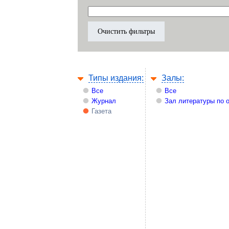
Типы издания:
Залы:
Все
Все
Журнал
Зал литературы по 
Газета