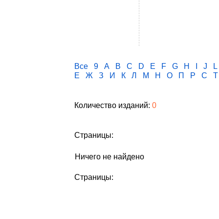
Все
9
A
B
C
D
E
F
G
H
I
J
L
Е
Ж
З
И
К
Л
М
Н
О
П
Р
С
Т
Количество изданий:
0
Страницы:
Ничего не найдено
Страницы: