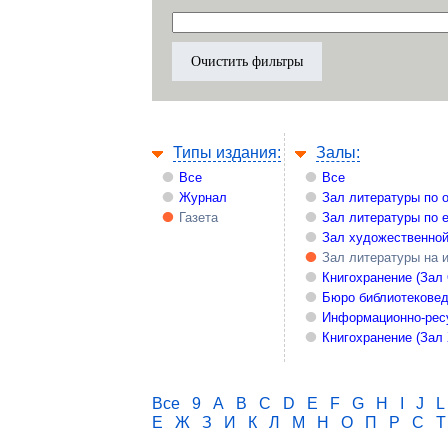
Типы издания:
Залы:
Все
Все
Журнал
Зал литературы по 
Газета
Зал литературы по 
Зал художественной
Зал литературы на 
Книгохранение (Зал
Бюро библиотекове
Информационно-рес
Книгохранение (Зал
Все
9
A
B
C
D
E
F
G
H
I
J
L
Е
Ж
З
И
К
Л
М
Н
О
П
Р
С
Т