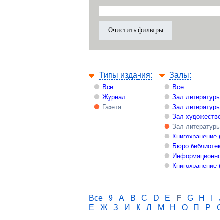
Типы издания:
Залы:
Все
Все
Журнал
Зал литературы
Газета
Зал литературы
Зал художестве
Зал литературы
Книгохранение 
Бюро библиоте
Информационно
Книгохранение 
Все
9
A
B
C
D
E
F
G
H
I
Е
Ж
З
И
К
Л
М
Н
О
П
Р