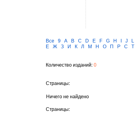
Все
9
A
B
C
D
E
F
G
H
I
J
L
Е
Ж
З
И
К
Л
М
Н
О
П
Р
С
Т
Количество изданий:
0
Страницы:
Ничего не найдено
Страницы: