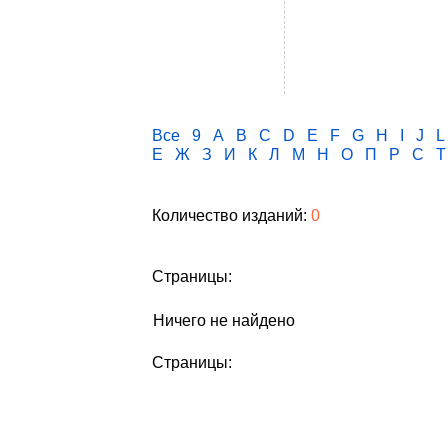
Все
9
A
B
C
D
E
F
G
H
I
J
L
Е
Ж
З
И
К
Л
М
Н
О
П
Р
С
Т
Количество изданий:
0
Страницы:
Ничего не найдено
Страницы: