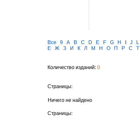
Все
9
A
B
C
D
E
F
G
H
I
J
L
Е
Ж
З
И
К
Л
М
Н
О
П
Р
С
Т
Количество изданий:
0
Страницы:
Ничего не найдено
Страницы: