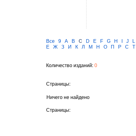
Все
9
A
B
C
D
E
F
G
H
I
J
L
Е
Ж
З
И
К
Л
М
Н
О
П
Р
С
Т
Количество изданий:
0
Страницы:
Ничего не найдено
Страницы: