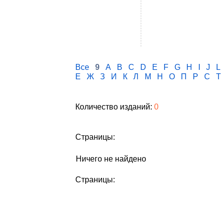
Все
9
A
B
C
D
E
F
G
H
I
J
L
Е
Ж
З
И
К
Л
М
Н
О
П
Р
С
Т
Количество изданий:
0
Страницы:
Ничего не найдено
Страницы: