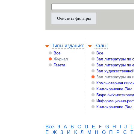
Типы издания:
Залы:
Все
Все
Журнал
Зал литературы по 
Газета
Зал литературы по 
Зал художественной
Зал литературы на 
Компьютерная библи
Книгохранение (Зал
Бюро библиотекове
Информационно-рес
Книгохранение (Зал
Все
9
A
B
C
D
E
F
G
H
I
J
L
Е
Ж
З
И
К
Л
М
Н
О
П
Р
С
Т