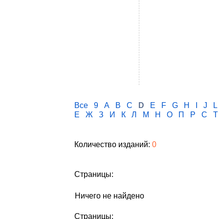
Все
9
A
B
C
D
E
F
G
H
I
J
L
Е
Ж
З
И
К
Л
М
Н
О
П
Р
С
Т
Количество изданий:
0
Страницы:
Ничего не найдено
Страницы: