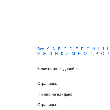
Все
9
A
B
C
D
E
F
G
H
I
J
L
Е
Ж
З
И
К
Л
М
Н
О
П
Р
С
Т
Количество изданий:
0
Страницы:
Ничего не найдено
Страницы: