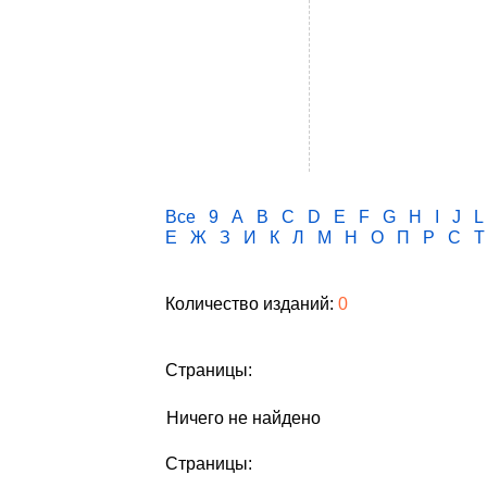
Все
9
A
B
C
D
E
F
G
H
I
J
L
Е
Ж
З
И
К
Л
М
Н
О
П
Р
С
Т
Количество изданий:
0
Страницы:
Ничего не найдено
Страницы: