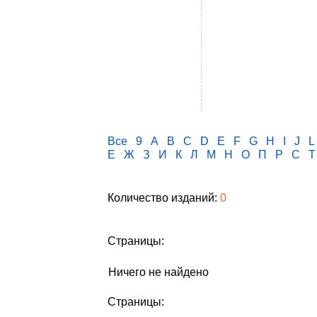
Все
9
A
B
C
D
E
F
G
H
I
J
L
Е
Ж
З
И
К
Л
М
Н
О
П
Р
С
Т
Количество изданий:
0
Страницы:
Ничего не найдено
Страницы: