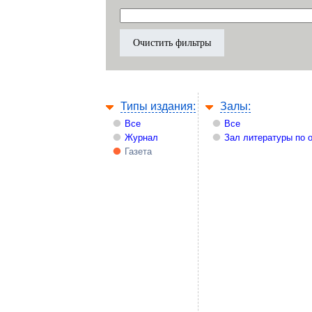
Типы издания:
Залы:
Все
Все
Журнал
Зал литературы по 
Газета