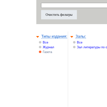
Типы издания:
Залы:
Все
Все
Журнал
Зал литературы по 
Газета