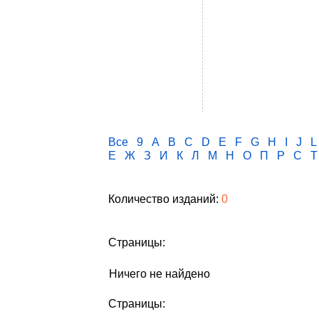
Все
9
A
B
C
D
E
F
G
H
I
J
L
Е
Ж
З
И
К
Л
М
Н
О
П
Р
С
Т
Количество изданий:
0
Страницы:
Ничего не найдено
Страницы: