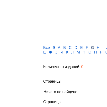
Все
9
A
B
C
D
E
F
G
H
I
Е
Ж
З
И
К
Л
М
Н
О
П
Р
Количество изданий:
0
Страницы:
Ничего не найдено
Страницы: