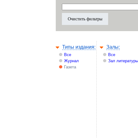
Типы издания:
Залы:
Все
Все
Журнал
Зал литературы
Газета