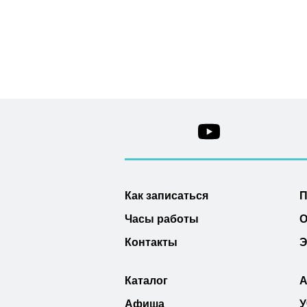
Как записаться
П
Часы работы
О
Контакты
Э
Каталог
А
Афиша
У