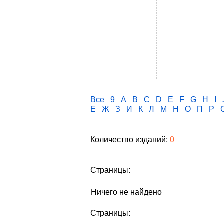
Все
9
A
B
C
D
E
F
G
H
I
Е
Ж
З
И
К
Л
М
Н
О
П
Р
Количество изданий:
0
Страницы:
Ничего не найдено
Страницы: