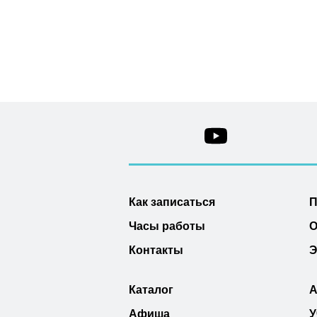
Как записаться
П
Часы работы
О
Контакты
Э
Каталог
А
Афиша
У