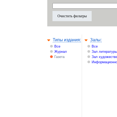
Типы издания:
Залы:
Все
Все
Журнал
Зал литературы
Газета
Зал художестве
Информационно