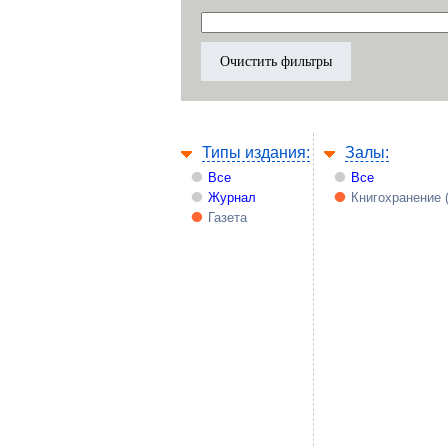
Типы издания:
Залы:
Все
Все
Журнал
Книгохранение 
Газета