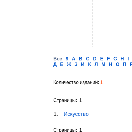
Все
9
A
B
C
D
E
F
G
H
I
Д
Е
Ж
З
И
К
Л
М
Н
О
П
Количество изданий:
1
Страницы: 1
1.
Искусство
Страницы: 1