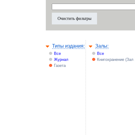
Типы издания:
Залы:
Все
Все
Журнал
Книгохранение (Зал
Газета