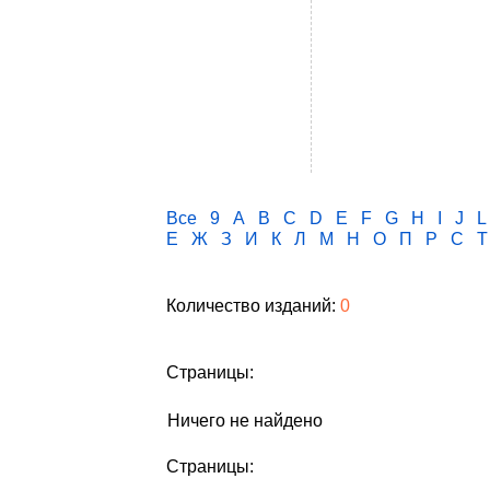
Все
9
A
B
C
D
E
F
G
H
I
J
L
Е
Ж
З
И
К
Л
М
Н
О
П
Р
С
Т
Количество изданий:
0
Страницы:
Ничего не найдено
Страницы: