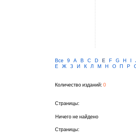
Все
9
A
B
C
D
E
F
G
H
I
Е
Ж
З
И
К
Л
М
Н
О
П
Р
Количество изданий:
0
Страницы:
Ничего не найдено
Страницы: