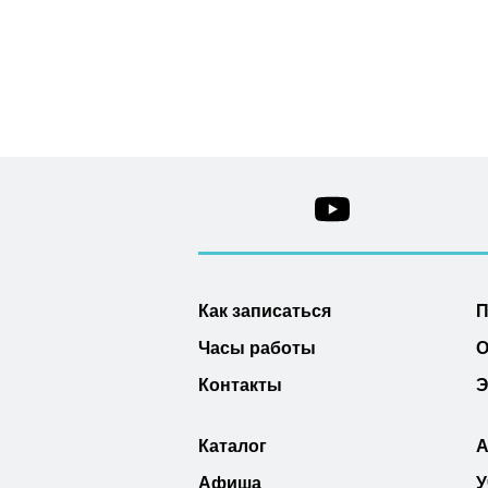
Как записаться
П
Часы работы
О
Контакты
Э
Каталог
А
Афиша
У