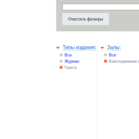
Типы издания:
Залы:
Все
Все
Журнал
Книгохранение 
Газета