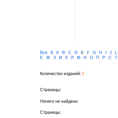
Все
9
A
B
C
D
E
F
G
H
I
J
L
Е
Ж
З
И
К
Л
М
Н
О
П
Р
С
Т
Количество изданий:
0
Страницы:
Ничего не найдено
Страницы: