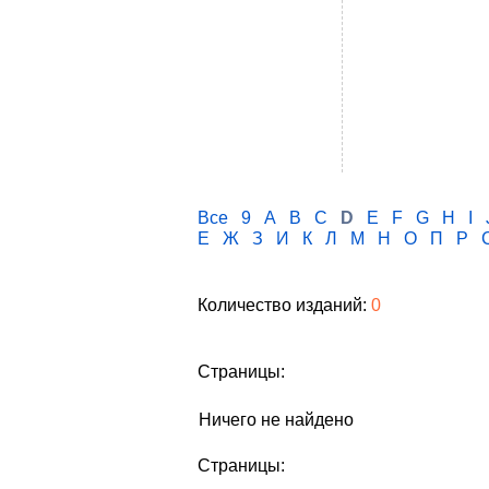
Все
9
A
B
C
D
E
F
G
H
I
Е
Ж
З
И
К
Л
М
Н
О
П
Р
Количество изданий:
0
Страницы:
Ничего не найдено
Страницы: