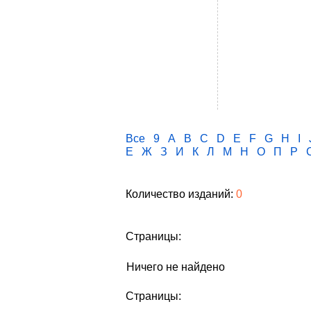
Все
9
A
B
C
D
E
F
G
H
I
Е
Ж
З
И
К
Л
М
Н
О
П
Р
Количество изданий:
0
Страницы:
Ничего не найдено
Страницы: