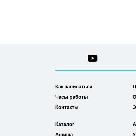
Как записаться
П
Часы работы
О
Контакты
Э
Каталог
А
Афиша
У