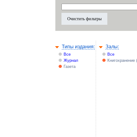
Типы издания:
Залы:
Все
Все
Журнал
Книгохранение 
Газета