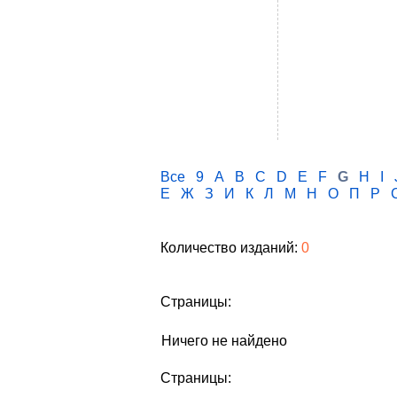
Все
9
A
B
C
D
E
F
G
H
I
Е
Ж
З
И
К
Л
М
Н
О
П
Р
Количество изданий:
0
Страницы:
Ничего не найдено
Страницы: