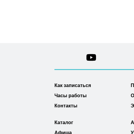
Как записаться
П
Часы работы
О
Контакты
Э
Каталог
А
Афиша
У