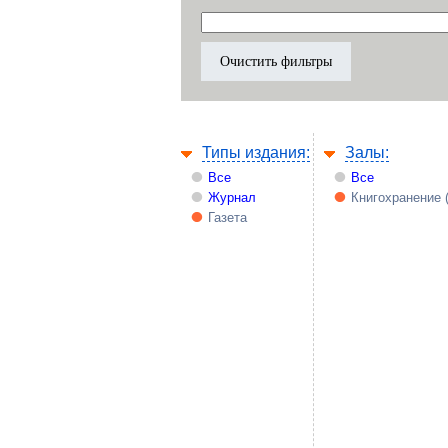
Типы издания:
Залы:
Все
Все
Журнал
Книгохранение 
Газета