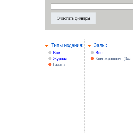
Типы издания:
Залы:
Все
Все
Журнал
Книгохранение (Зал
Газета