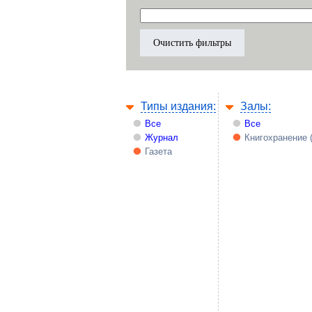
Типы издания:
Залы:
Все
Все
Журнал
Книгохранение 
Газета