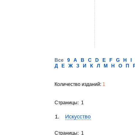
Все
9
A
B
C
D
E
F
G
H
I
Д
Е
Ж
З
И
К
Л
М
Н
О
П
Количество изданий:
1
Страницы: 1
1.
Искусство
Страницы: 1