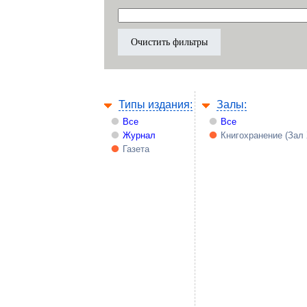
Типы издания:
Залы:
Все
Все
Журнал
Книгохранение (Зал
Газета