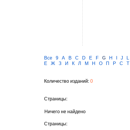
Все
9
A
B
C
D
E
F
G
H
I
J
L
Е
Ж
З
И
К
Л
М
Н
О
П
Р
С
Т
Количество изданий:
0
Страницы:
Ничего не найдено
Страницы: