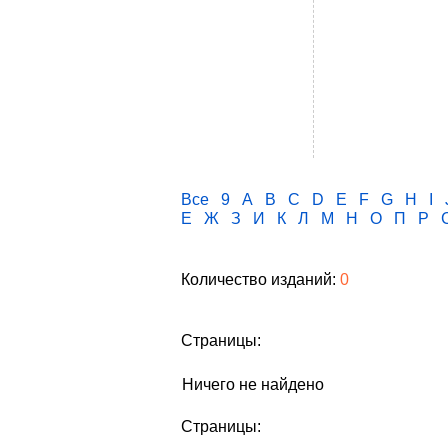
Все
9
A
B
C
D
E
F
G
H
I
Е
Ж
З
И
К
Л
М
Н
О
П
Р
Количество изданий:
0
Страницы:
Ничего не найдено
Страницы: