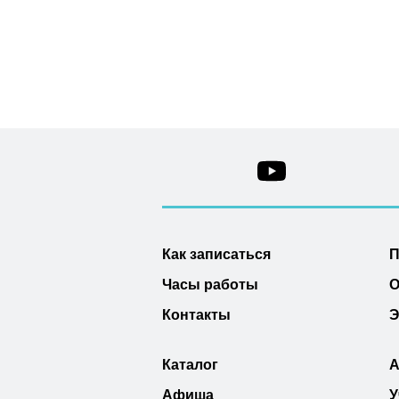
Как записаться
П
Часы работы
О
Контакты
Э
Каталог
А
Афиша
У