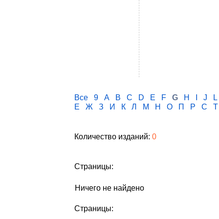
Все
9
A
B
C
D
E
F
G
H
I
J
L
Е
Ж
З
И
К
Л
М
Н
О
П
Р
С
Т
Количество изданий:
0
Страницы:
Ничего не найдено
Страницы: