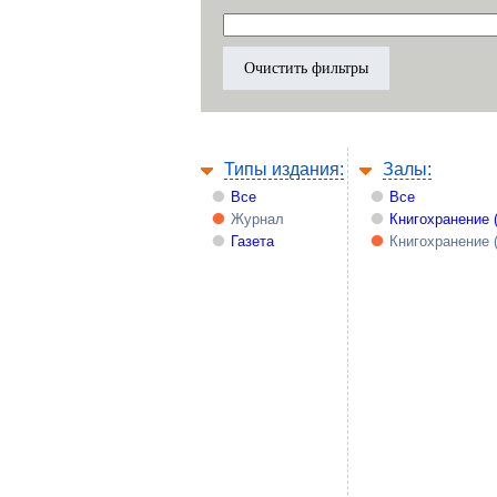
Типы издания:
Залы:
Все
Все
Журнал
Книгохранение 
Газета
Книгохранение 