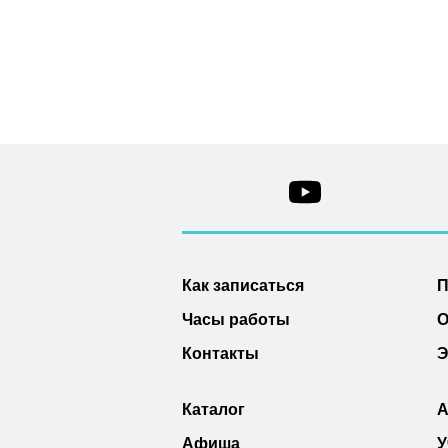
Как записаться
П
Часы работы
О
Контакты
Э
Каталог
А
Афиша
У