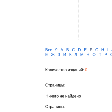
Все
9
A
B
C
D
E
F
G
H
I
Е
Ж
З
И
К
Л
М
Н
О
П
Р
Количество изданий:
0
Страницы:
Ничего не найдено
Страницы: