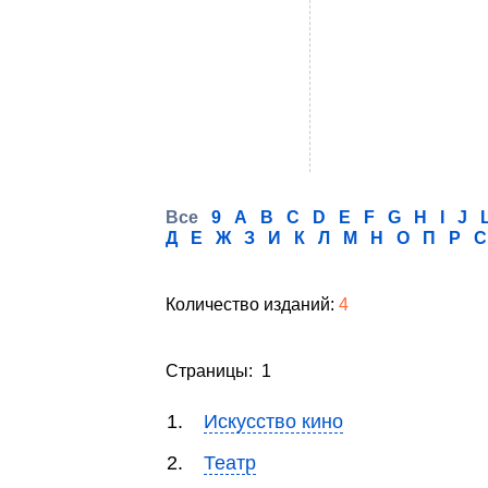
Все
9
A
B
C
D
E
F
G
H
I
J
Д
Е
Ж
З
И
К
Л
М
Н
О
П
Р
С
Количество изданий:
4
Страницы: 1
1.
Искусство кино
2.
Театр