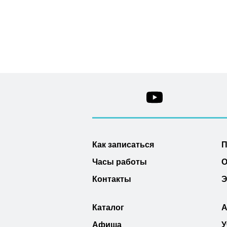
Как записаться
П
Часы работы
О
Контакты
Э
Каталог
А
Афиша
У