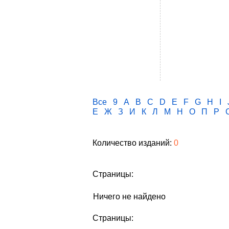
Все
9
A
B
C
D
E
F
G
H
I
Е
Ж
З
И
К
Л
М
Н
О
П
Р
Количество изданий:
0
Страницы:
Ничего не найдено
Страницы: