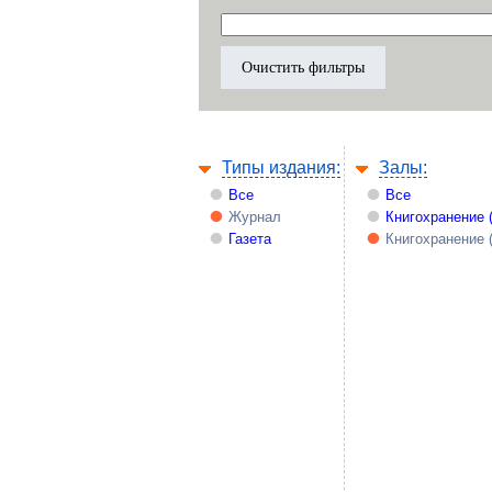
Типы издания:
Залы:
Все
Все
Журнал
Книгохранение 
Газета
Книгохранение 