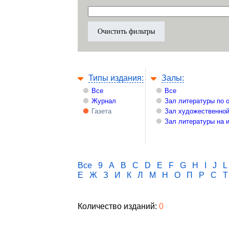
Типы издания:
Залы:
Все
Все
Журнал
Зал литературы по 
Газета
Зал художественной
Зал литературы на 
Все
9
A
B
C
D
E
F
G
H
I
J
L
Е
Ж
З
И
К
Л
М
Н
О
П
Р
С
Т
Количество изданий:
0