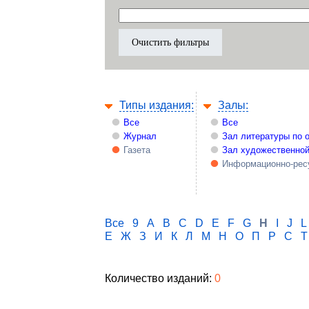
Типы издания:
Залы:
Все
Все
Журнал
Зал литературы по 
Газета
Зал художественной
Информационно-рес
Все
9
A
B
C
D
E
F
G
H
I
J
L
Е
Ж
З
И
К
Л
М
Н
О
П
Р
С
Т
Количество изданий:
0