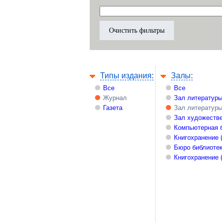
Типы издания:
Залы:
Все
Все
Журнал
Зал литературы
Газета
Зал литературы
Зал художестве
Компьютерная 
Книгохранение 
Бюро библиоте
Книгохранение 