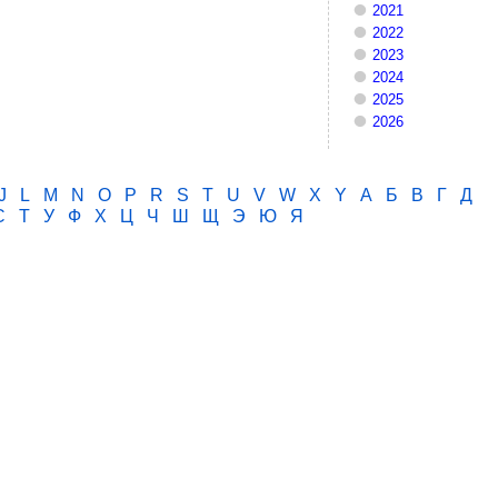
2021
2022
2023
2024
2025
2026
J
L
M
N
O
P
R
S
T
U
V
W
X
Y
А
Б
В
Г
Д
С
Т
У
Ф
Х
Ц
Ч
Ш
Щ
Э
Ю
Я