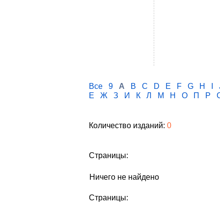
Все
9
A
B
C
D
E
F
G
H
I
Е
Ж
З
И
К
Л
М
Н
О
П
Р
Количество изданий:
0
Страницы:
Ничего не найдено
Страницы: