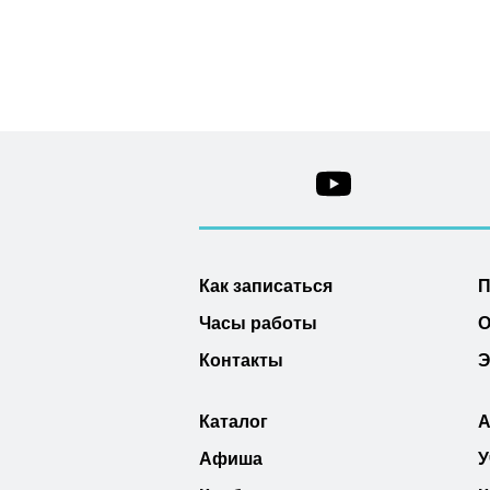
Как записаться
П
Часы работы
О
Контакты
Э
Каталог
А
Афиша
У