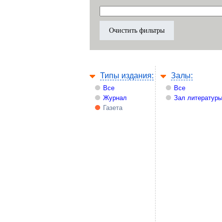
Типы издания:
Залы:
Все
Все
Журнал
Зал литературы
Газета