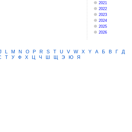
2021
2022
2023
2024
2025
2026
J
L
M
N
O
P
R
S
T
U
V
W
X
Y
А
Б
В
Г
Д
С
Т
У
Ф
Х
Ц
Ч
Ш
Щ
Э
Ю
Я