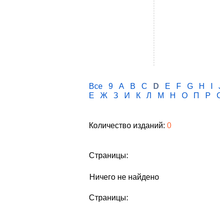
Все
9
A
B
C
D
E
F
G
H
I
Е
Ж
З
И
К
Л
М
Н
О
П
Р
Количество изданий:
0
Страницы:
Ничего не найдено
Страницы: