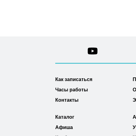
Как записаться
П
Часы работы
О
Контакты
Э
Каталог
А
Афиша
У