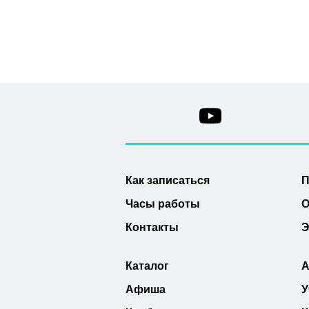
Как записаться
П
Часы работы
О
Контакты
Э
Каталог
А
Афиша
У