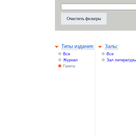
Типы издания:
Залы:
Все
Все
Журнал
Зал литературы
Газета