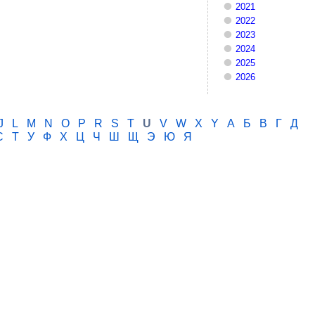
2021
2022
2023
2024
2025
2026
J
L
M
N
O
P
R
S
T
U
V
W
X
Y
А
Б
В
Г
Д
С
Т
У
Ф
Х
Ц
Ч
Ш
Щ
Э
Ю
Я