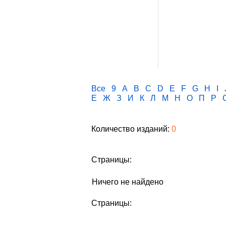
Все
9
A
B
C
D
E
F
G
H
I
Е
Ж
З
И
К
Л
М
Н
О
П
Р
Количество изданий:
0
Страницы:
Ничего не найдено
Страницы: