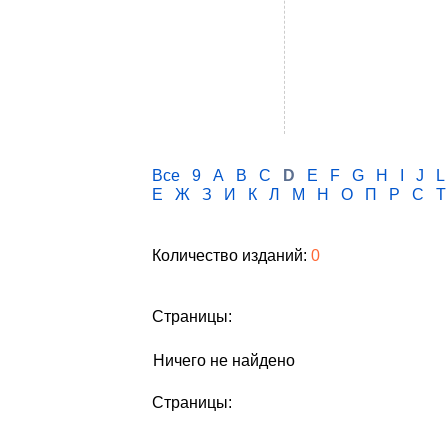
Все
9
A
B
C
D
E
F
G
H
I
J
L
Е
Ж
З
И
К
Л
М
Н
О
П
Р
С
Т
Количество изданий:
0
Страницы:
Ничего не найдено
Страницы: