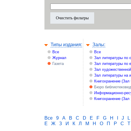
Типы издания:
Залы:
Все
Все
Журнал
Зал литературы по 
Газета
Зал литературы по 
Зал художественной
Зал литературы на 
Книгохранение (Зал
Бюро библиотекове
Информационно-рес
Книгохранение (Зал
Все
9
A
B
C
D
E
F
G
H
I
J
L
Е
Ж
З
И
К
Л
М
Н
О
П
Р
С
Т