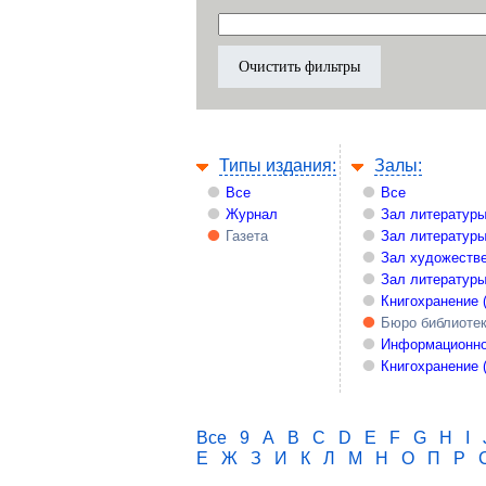
Типы издания:
Залы:
Все
Все
Журнал
Зал литературы
Газета
Зал литературы
Зал художестве
Зал литературы
Книгохранение 
Бюро библиоте
Информационно
Книгохранение 
Все
9
A
B
C
D
E
F
G
H
I
Е
Ж
З
И
К
Л
М
Н
О
П
Р