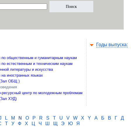
Годы выпуска:
 по общественным и гуманитарным наукам
 по естественным и техническим наукам
нной литературы и искусства
 на иностранных языках
(Зал ОБЩ )
коведения
-ресурсный центр по молодежным проблемам
(Зал ХУД)
J
L
M
N
O
P
R
S
T
U
V
W
X
Y
А
Б
В
Г
Д
С
Т
У
Ф
Х
Ц
Ч
Ш
Щ
Э
Ю
Я