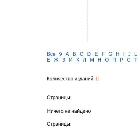
Все
9
A
B
C
D
E
F
G
H
I
J
L
Е
Ж
З
И
К
Л
М
Н
О
П
Р
С
Т
Количество изданий:
0
Страницы:
Ничего не найдено
Страницы: