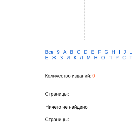
Все
9
A
B
C
D
E
F
G
H
I
J
L
Е
Ж
З
И
К
Л
М
Н
О
П
Р
С
Т
Количество изданий:
0
Страницы:
Ничего не найдено
Страницы: